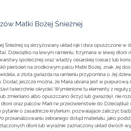
zów Matki Bożej Śnieżnej
 Śnieżnej są skrzyżowany układ rąk i dwa opuszczone w dół 
ta), Dzieciątko na lewym ramieniu, trzymana w lewej dłoni
arstwy społecznej oraz władzy cesarskiej (cesarz lub kons
rski) pierścień na środkowym palcu Matki Bożej, znak Jej d
wiciela, a złota gwiazda na ramieniu przypomina o Jej dzie
cy. Dodać jeszcze można, że Maria ubrana jest w purpurową 
lavi (wierzchnie okrycie). Wymienione tu elementy z regu
e lub zmieniano albo opuszczano (krzyż lub gwiazdę), nie 
oni oraz palców Marii (w przeciwieństwie do Dzieciątka); n
 pytanie o zasadnicze kryterium, pozwalające zaliczyć bąd
. Po przeanalizowaniu zebranego dotąd materiału, jako pod
złączonych dłoni lub wyraźnie zaznaczony układ dwóch wy