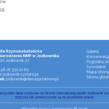
tów.
OSB
fia Rzymskokatolicka
Galeria
Narodzenia NMP w Jodłowniku
Konserwacj
20 Jodłownik 27
Pogrzeby 2
Synodalne
48 18 332 10 80
Mapa strony
:
jodlownik.cystersi.pl
Strona głów
il:
jodlownik@diecezja.tarnow.pl
wszystkie dane osobowe na stronie internetowej parafii Jodłownik u
dotyczą lub umieszczone są na podstawie prawa.
Wszelkie prawa zastrzeżone © 2026