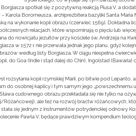
lan Borgiasza spotkał się z pozytywną reakcją Piusa V, a d
– Karola Boromeusza, archiprezbitera bazyliki Santa Maria
ką na wykonanie kopii obrazu (czerwiec 1569). Dokładna li
łczesnych relacjach, które wspominają o pięciu lub więcej
a do nowicjatu jezuitów przy kościele św. Andrzeja na Kwiry
giasza w 1572 r. nie przerwała jednak jego planu, gdyż kolejn
razów według listy Borgiasza. W ciągu niespełna ćwierćwie
opii, do Goa (Indie i stąd dalej do Chin), Ingolstad (Bawaria
 rozsyłania kopii rzymskiej Marii, po bitwie pod Lepanto, 
um do osobnej kaplicy i tym samym jego „powszechnemu udos
Sława cudownego obrazu przekładała się nie tylko na oży
ej/Różańcowej), ale też na rozwój bractw różańcowych, kt
stała się jednym z instrumentów potrydenckiej odnowy Kośc
olecenie Pawła V, będące prawdziwym kompendium teologii 