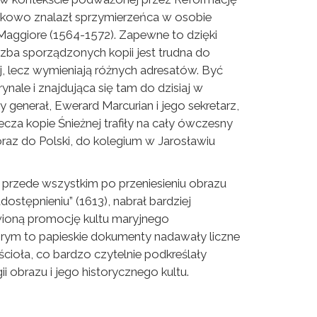
odatkowo znalazł sprzymierzeńca w osobie
 Maggiore (1564-1572). Zapewne to dzięki
czba sporządzonych kopii jest trudna do
, lecz wymieniają różnych adresatów. Być
nale i znajdująca się tam do dzisiaj w
y generał, Ewerard Marcurian i jego sekretarz,
cza kopie Śnieżnej trafiły na cały ówczesny
) oraz do Polski, do kolegium w Jarosławiu
a przede wszystkim po przeniesieniu obrazu
tępnieniu” (1613), nabrał bardziej
wioną promocję kultu maryjnego
órym to papieskie dokumenty nadawały liczne
ioła, co bardzo czytelnie podkreślały
obrazu i jego historycznego kultu.