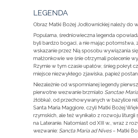
LEGENDA
Obraz Matki Bożej Jodłownickiej należy do 
Popularna, średniowieczna legenda opowiada
byli bardzo bogaci, a nie mając potomstwa, 
wskazanie przez Nią sposobu wywiązania się 
małżonkowie we śnie otrzymali polecenie w
Rzymie w tym czasie upałów, śnieg pokrył czę
miejsce niezwykłego zjawiska, papież posta
Niezależnie od wspomnianej legendy pierwszą
pierwotne wezwanie brzmiało
Sanctae Mari
żłóbka), od przechowywanych w bazylice relikw
Santa Maria Maggiore, czyli Matki Bożej Więk
rzymskich, ale też wynikało z rozwoju liturgi
na Lateranie. Natomiast od XIII w., wraz z r
wezwanie:
Sancta Maria ad Nives
– Matki Boż