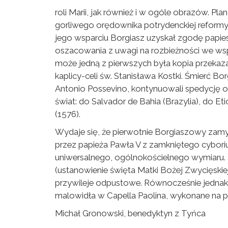
roli Marii, jak również i w ogóle obrazów. P
gorliwego orędownika potrydenckiej reformy 
jego wsparciu Borgiasz uzyskał zgodę papies
oszacowania z uwagi na rozbieżności we wspó
może jedną z pierwszych była kopia przekazan
kaplicy-celi św. Stanisława Kostki. Śmierć Bor
Antonio Possevino, kontynuowali spedycję ob
świat: do Salvador de Bahia (Brazylia), do Eti
(1576).
Wydaje się, że pierwotnie Borgiaszowy zamysł
przez papieża Pawła V z zamkniętego cybori
uniwersalnego, ogólnokościelnego wymiaru. 
(ustanowienie święta Matki Bożej Zwycięski
przywileje odpustowe. Równocześnie jednak 
malowidła w Capella Paolina, wykonane na p
Michał Gronowski, benedyktyn z Tyńca