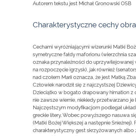
Autorem tekstu jest Michał Gronowski OSB
Charakterystyczne cechy obra
Cechami wyróżniającymi wizerunki Matki Bożej
symetryczne fałdy maforionu (wierzchnia sza
oznaka przynależności do uprzywilejowanej w
na rozpoczęcie igrzysk), jak również (senato
nad czołem Marii oznacza, że jest Matką Zba
Człowiek narodził się z najczystszej Dziewi
Dzieciątko w bogato drapowany himation z c
nie zawsze wiernie, niekiedy przetwarzano j
Najczęstszym modyfikacjom podlegał układ dł
greckie litery. Wobec powyższego nasuwa się
(Matki Bożej Większej a następnie Snieżnej)
charakterystyczny gest skrzyżowanych albo 