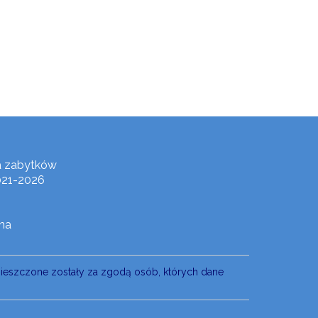
a zabytków
021-2026
na
mieszczone zostały za zgodą osób, których dane