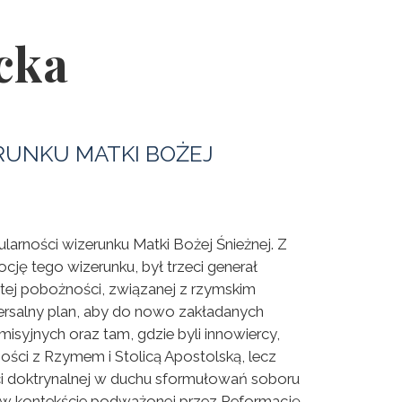
cka
RUNKU MATKI BOŻEJ
larności wizerunku Matki Bożej Śnieżnej. Z
ę tego wizerunku, był trzeci generał
stej pobożności, związanej z rzymskim
wersalny plan, aby do nowo zakładanych
syjnych oraz tam, gdzie byli innowiercy,
ości z Rzymem i Stolicą Apostolską, lecz
ci doktrynalnej w duchu sformułowań soboru
ne w kontekście podważonej przez Reformację