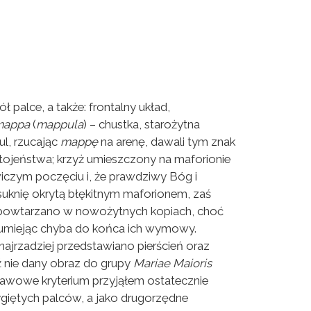
palce, a także: frontalny układ,
mappa
(
mappula
) – chustka, starożytna
ul, rzucając
mappę
na arenę, dawali tym znak
ostojeństwa; krzyż umieszczony na maforionie
wiczym poczęciu i, że prawdziwy Bóg i
suknię okrytą błękitnym maforionem, zaś
ły powtarzano w nowożytnych kopiach, choć
rozumiejąc chyba do końca ich wymowy.
ajrzadziej przedstawiano pierścień oraz
ź nie dany obraz do grupy
Mariae Maioris
stawowe kryterium przyjąłem ostatecznie
giętych palców, a jako drugorzędne