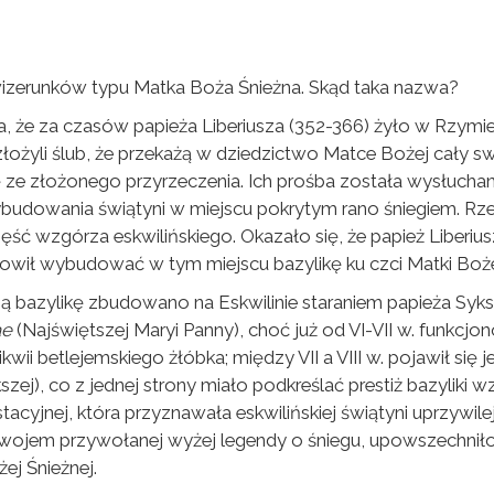
wizerunków typu Matka Boża Śnieżna. Skąd taka nazwa?
, że za czasów papieża Liberiusza (352-366) żyło w Rzymi
złożyli ślub, że przekażą w dziedzictwo Matce Bożej cały s
ze złożonego przyrzeczenia. Ich prośba została wysłuchana.
ybudowania świątyni w miejscu pokrytym rano śniegiem. Rz
ść wzgórza eskwilińskiego. Okazało się, że papież Liberiusz
nowił wybudować w tym miejscu bazylikę ku czci Matki Boże
 bazylikę zbudowano na Eskwilinie staraniem papieża Sykstu
ae
(Najświętszej Maryi Panny), choć już od VI-VII w. funkcjo
ii betlejemskiego żłóbka; między VII a VIII w. pojawił się je
szej), co z jednej strony miało podkreślać prestiż bazylik
i stacyjnej, która przyznawała eskwilińskiej świątyni uprzywi
ozwojem przywołanej wyżej legendy o śniegu, upowszechniło 
ej Śnieżnej.