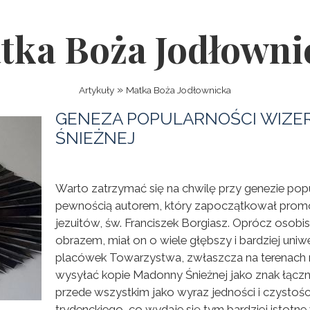
tka Boża Jodłowni
»
Artykuły
Matka Boża Jodłownicka
GENEZA POPULARNOŚCI WIZE
ŚNIEŻNEJ
Warto zatrzymać się na chwilę przy genezie popu
pewnością autorem, który zapoczątkował promocj
jezuitów, św. Franciszek Borgiasz. Oprócz osobi
obrazem, miał on o wiele głębszy i bardziej uni
placówek Towarzystwa, zwłaszcza na terenach mi
wysyłać kopie Madonny Śnieżnej jako znak łączn
przede wszystkim jako wyraz jedności i czystoś
trydenckiego, co wydaje się tym bardziej istot