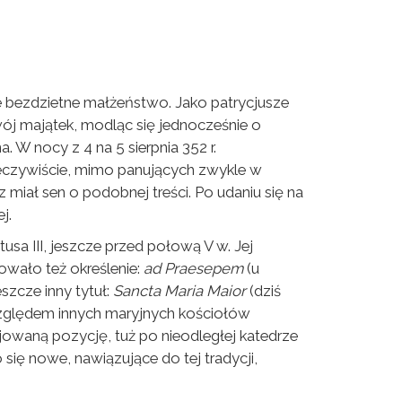
e bezdzietne małżeństwo. Jako patrycjusze
wój majątek, modląc się jednocześnie o
 W nocy z 4 na 5 sierpnia 352 r.
eczywiście, mimo panujących zwykle w
 miał sen o podobnej treści. Po udaniu się na
j.
sa III, jeszcze przed połową V w. Jej
nowało też określenie:
ad Praesepem
(u
szcze inny tytuł:
Sancta Maria Maior
(dziś
i względem innych maryjnych kościołów
lejowaną pozycję, tuż po nieodległej katedrze
się nowe, nawiązujące do tej tradycji,