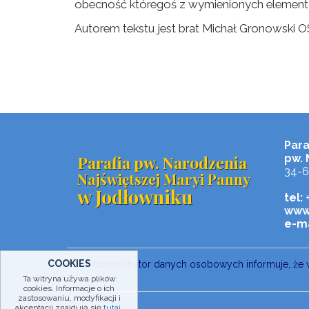
obecność któregoś z wymienionych elemen
Autorem tekstu jest brat Michał Gronowski 
Para
Parafia pw. Narodzenia
pw. 
34-6
Najświętszej Maryi Panny
w Jodłowniku
tel:
+
www
e-ma
COOKIES
Administrator danych osobowych informuje, że 
Ta witryna używa plików
cookies. Informacje o ich
zastosowaniu, modyfikacji i
akceptacji znajdują się
tutaj
.